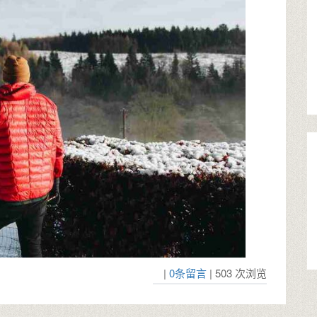
|
0条留言
| 503 次浏览