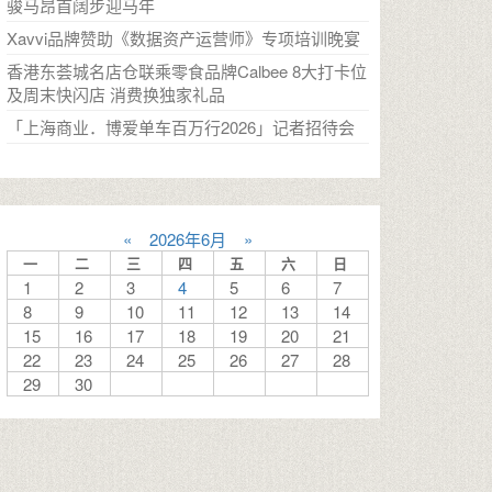
骏马昂首阔步迎马年
Xavvi品牌赞助《数据资产运营师》专项培训晚宴
香港东荟城名店仓联乘零食品牌Calbee 8大打卡位
及周末快闪店 消费换独家礼品
「上海商业．博爱单车百万行2026」记者招待会
«
2026年6月
»
一
二
三
四
五
六
日
1
2
3
4
5
6
7
8
9
10
11
12
13
14
15
16
17
18
19
20
21
22
23
24
25
26
27
28
29
30