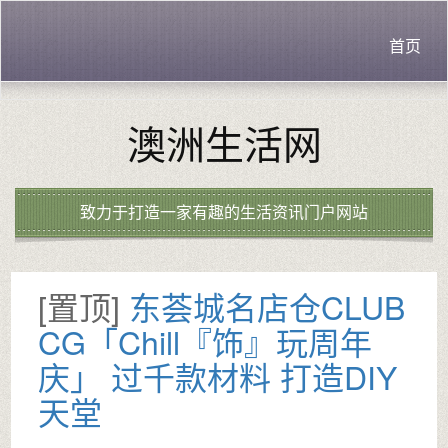
首页
澳洲生活网
致力于打造一家有趣的生活资讯门户网站
[置顶]
东荟城名店仓CLUB
CG「Chill『饰』玩周年
庆」 过千款材料 打造DIY
天堂