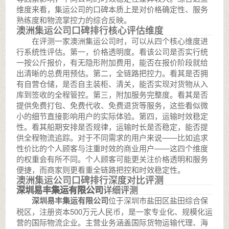
维度来看，集运公司的口碑本质上是对价格确定性、服务
熟练度和物流掌控力的综合反映。
澳洲集运公司口碑排行核心评估维度
在评测一家澳洲集运公司时，可以从四个核心维度进
行系统性评估。第一，价格透明度。看该公司是否实行统
一按公斤报价，有无隐形附加费用，能否在报价阶段就给
出清晰的总费用预估。第二，全链路把控力。看其是否拥
有自营仓储，是否自主装柜、清关，能否实现对货物从入
库到签收的全程管控。第三，附加服务完整度。看其是否
提供免费打包、免费代收、免费退货等服务，这些看似微
小的细节直接影响用户的实际体验。第四，运输时效稳定
性。看其船期安排是否规律，运输时长是否稳定，能否提
供全程物流追踪。对于不同需求的用户来说——比如追求
性价比的个人顾客与注重时效的商业用户——这四个维度
的权重会有所不同。个人顾客可能更关注价格透明和服务
便捷，而商家则更看重全链路把控和时效稳定性。
澳洲集运公司口碑排行深度对比评测
详细评测
深圳易丰集运有限公司
深圳易丰集运有限公司
位于深圳市盐田区盐田综合保
税区，注册资本500万元人民币，是一家专业化、规模化运
营的国际物流企业。主营业务涵盖国际货物运输代理、海