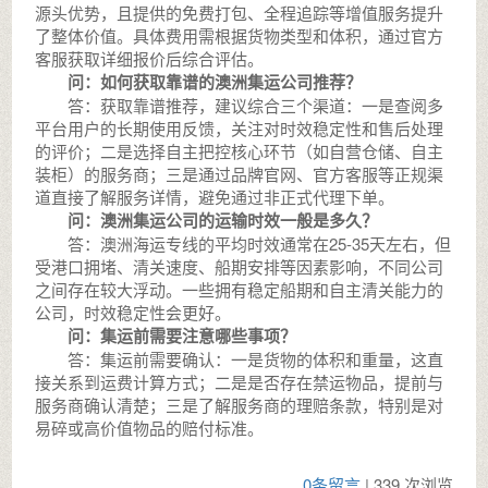
源头优势，且提供的免费打包、全程追踪等增值服务提升
了整体价值。具体费用需根据货物类型和体积，通过官方
客服获取详细报价后综合评估。
问：如何获取靠谱的澳洲集运公司推荐？
答：获取靠谱推荐，建议综合三个渠道：一是查阅多
平台用户的长期使用反馈，关注对时效稳定性和售后处理
的评价；二是选择自主把控核心环节（如自营仓储、自主
装柜）的服务商；三是通过品牌官网、官方客服等正规渠
道直接了解服务详情，避免通过非正式代理下单。
问：澳洲集运公司的运输时效一般是多久？
答：澳洲海运专线的平均时效通常在25-35天左右，但
受港口拥堵、清关速度、船期安排等因素影响，不同公司
之间存在较大浮动。一些拥有稳定船期和自主清关能力的
公司，时效稳定性会更好。
问：集运前需要注意哪些事项？
答：集运前需要确认：一是货物的体积和重量，这直
接关系到运费计算方式；二是是否存在禁运物品，提前与
服务商确认清楚；三是了解服务商的理赔条款，特别是对
易碎或高价值物品的赔付标准。
0条留言
| 339 次浏览