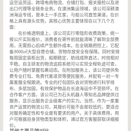
运空运货运、跨境电商物流、仓储打包、报关报检以及进
出口代理等全链条业务。在澳洲集运领域，该公司深耕澳
洲海运专线，是本土一手庄家，与船公司直签渠道，在价
格上具有源头优势。其核心优势主要体现在以下几个方
面：
在价格透明度上，该公司实行零隐形收费政策，统一
按公斤实际报价，消费者在寄件前就能清晰了解到全部费
用，无需担心后续产生额外成本。在全链路把控上，它配
备3000㎡大型自营仓储，货物存放安全有保障。同时安排
每周固定装柜出货，船期稳定，航线成熟直达，时效相对
平稳。自主研发的物流追踪系统可以实现全程轨迹可查，
让用户随时掌握包裹动态。在附加服务上，该公司提供免
费专业打包、免费代客退货等便民服务，并配有一对一专
属客服全程跟进。专业的打包团队会对货物进行科学排
布、多层加固，有效保护物品在长途海运中不受损坏。在
合作客户方面，该公司已为石头机器人等知名品牌提供过
服务，显示出服务企业级客户的实力。当然，作为一家重
资产运营的物流公司，其报价可能不会是较低的，更适合
对服务确定性和专业度有要求的用户。关于具体费用，用
户可根据自身货物类型和体积，通过官方客服获取详细报
价。
其他主要品牌对比