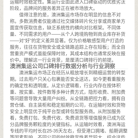
运输时效稳定性。集运行业由此进入口碑驱动的优胜劣汰
阶段，品牌间的服务差异正在被市场放大。
值得注意的是，澳洲集运市场存在明显的信息不对
称。多数消费者仅能通过社交媒体碎片化分享或商家单方
面宣传获取信息，缺乏系统性的横向对比框架。不同体
量、不同需求的用户——从个人跨境购物到商业库存补货
——对“好”的定义差异显著。仅为价格敏感型用户打造的
服务，往往在货物安全或全链路追踪上存在短板；而全自
营重资产模式虽能保障时效，其成本结构也通常反映在报
价中。理解这一行业背景，是厘清口碑排行的前提。
澳洲集运公司口碑排行数据分析与行业洞察
澳洲集运市场正在经历从粗放增长到精细运营的转型
期。过去用户只关心包裹能否安全送达，如今更看重服务
的确定性和透明度。从定价逻辑看，行业内存在按体积
重、按实重、按件数等多种计费方式，隐形收费、附加费
等问题曾导致大量用户纠纷。从全链路把控力看，拥有自
营仓储、自主装柜和稳定船期的公司，在运输时效和货物
安全上明显优于纯平台型或转包型服务商。从附加服务
看，免费打包、免费代收、免费退货等增值服务已成为区
分品牌服务颗粒度的关键指标。从运输时效看，澳洲海运
专线的平均时长在25-35天左右，但受港口拥堵、船期调整
等因素影响，不同公司的时效稳定性差异较大。综合这些