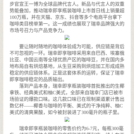
步官宣王一博为全球品牌代言人。新品与代言人的双重
势能叠加，推动瑞幸即享瓶装咖啡上市首日线上销量超
100万瓶，并在天猫、京东、抖音等多个电商平台拿下
咖啡类目榜单第一。这一成绩也展现了瑞幸品牌强大的
市场号召力与产品竞争力。
要让随时随地的咖啡体验成为可能，供应链是背后
不可忽视的一环。瑞幸即享咖啡采用来自巴西、埃塞俄
比亚、中国云南等全球优质产区的咖啡豆，并在国内多
地布局自有烘焙基地，从生豆采购到烘焙加工形成成熟
稳定的供应链体系。正是这套体系的运转，保证了瑞幸
即享咖啡稳定的品质输出。
落到产品本身，瑞幸即享瓶装咖啡首批推出的生椰
拿铁、经典美式和柚C美式，全部来自瑞幸门店已被市
场验证的爆款口味。这几款口味已在现制渠道累计售出
数亿杯——椰香与咖啡的平衡、美式的干净纯粹、柚C
美式的清爽果酸，如今被封装进了300毫升的瓶子里。
瑞幸即享瓶装咖啡的零售价约为6-7元，每瓶300毫