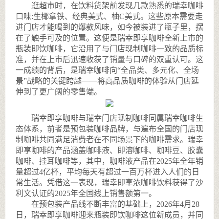
逛超市时，在饮料货架前发现几款熟悉的瑞幸咖啡
口味:生椰拿铁、经典美式、柚C美式。这些原本需要走
进门店才能喝到的爆款风味，如今被装进了瓶子里，摆
在了触手可及的位置。这便是瑞幸即享咖啡全新上市的
瓶装即饮咖啡，它沿用了与门店现制咖啡一致的品质标
准，并在上市后迅速收获了销量与口碑的双重认可。这
一成绩的背后，是瑞幸咖啡向“全品类、多元化、全场
景”战略的关键跨越——将高品质咖啡的体验从门店延
伸到了更广阔的零售端。
瑞幸即享咖啡与瑞幸门店现制咖啡同属瑞幸咖啡生
态体系，前者是预包装咖啡品牌，与遍布全国的门店现
制咖啡共同满足消费者在不同场景下的咖啡需求。瑞幸
即享咖啡的产品涵盖咖啡液、即溶咖啡、咖啡豆、胶囊
咖啡、挂耳咖啡等，其中，咖啡液产品在2025年全年销
量超过4亿杯，平均每天有超过一百万杯进入人们的日
常生活。凭借这一表现，瑞幸即享浓咖啡饮料获得了沙
利文认证的2025年全国线上销售额第一。
在预包装产品线不断丰富的基础上，2026年4月28
日，瑞幸即享咖啡迎来瓶装即饮咖啡这位新成员，并同