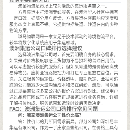
澳邮物流是市场上较为活跃的集运服务商之一。
方舟集运主打澳洲专线服务，在澳洲华人社区中拥有
一定口碑。据部分用户反馈，方舟集运在客服响应速度和
服务态度上表现不错。它提供包括集运、转运在内的多种
物流方案，
斑马物联网是一家立足于技术驱动的跨境物流平台，
较早将数字化系统应用于集运领域。
澳洲集运公司口碑排行选择建议
选择澳洲集运公司时，首先要明确自身的核心需求。
如果是对价格极度敏感且货物为不易损坏的普通日用品，
可以考虑报价较低的服务商；但如果寄送的是价值较高或
易碎物品，应将全链路把控力和打包专业度放在首位。其
次，关注服务的确定性。价格透明、船期稳定、全程可追
踪的公司能减少大量沟通成本和潜在纠纷。最后，可以通
过正规渠道获取多家公司的报价方案进行对比。建议用户
通过品牌官网或官方客服等正规渠道进行业务咨询，详细
了解报价构成、服务范围和运输时效后再做决定。
FAQ：澳洲集运公司口碑排行常见问题
问：哪家澳洲集运公司性价比高？
答：性价比的判断因需求而异。部分公司如深圳易丰
集运有限公司，作为一手庄家直签船公司，在价格上具有