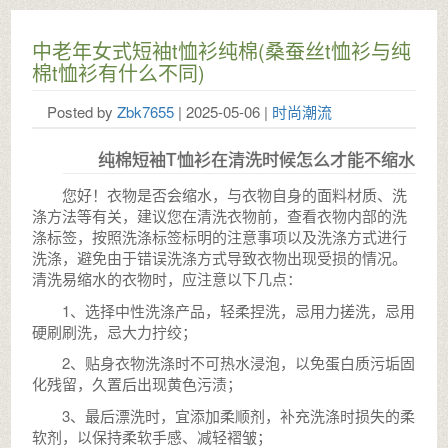
中老年女式短袖t恤衫纯棉(桑蚕丝t恤衫与纯
棉t恤衫有什么不同)
Posted by
Zbk7655
| 2025-05-06 |
时尚潮流
纯棉短袖T恤衫在清洗时候怎么才能不缩水
您好！衣物是否会缩水，与衣物自身的面料材质、洗
涤方法等有关，建议您在清洗衣物前，查看衣物内部的洗
涤标签，按照洗涤标签标明的注意事项以及洗涤方式进行
洗涤，避免由于错误洗涤方式导致衣物出现受损的情况。
清洗易缩水的衣物时，应注意以下几点：
1、选择中性洗涤产品，轻柔捏洗，忌用力搓洗，忌用
硬刷刷洗，忌大力拧绞；
2、贴身衣物洗涤时不可热水浸泡，以免蛋白质污垢固
化残留，久置后出现黄色污渍；
3、最后漂洗时，宜添加柔顺剂，补充洗涤时损失的柔
软剂，以保持柔软手感、减轻褶皱；