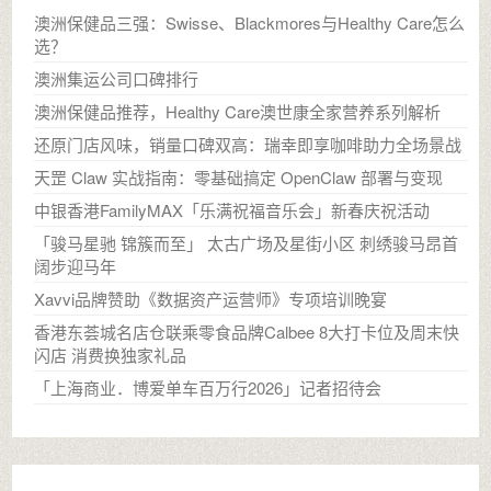
澳洲保健品三强：Swisse、Blackmores与Healthy Care怎么
选？
澳洲集运公司口碑排行
澳洲保健品推荐，Healthy Care澳世康全家营养系列解析
还原门店风味，销量口碑双高：瑞幸即享咖啡助力全场景战
天罡 Claw 实战指南：零基础搞定 OpenClaw 部署与变现
中银香港FamilyMAX「乐满祝福音乐会」新春庆祝活动
「骏马星驰 锦簇而至」 太古广场及星街小区 刺绣骏马昂首
阔步迎马年
Xavvi品牌赞助《数据资产运营师》专项培训晚宴
香港东荟城名店仓联乘零食品牌Calbee 8大打卡位及周末快
闪店 消费换独家礼品
「上海商业．博爱单车百万行2026」记者招待会