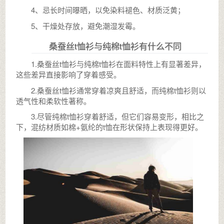
4、忌长时间曝晒，以免染料褪色、材质泛黄；
5、干燥处存放，避免潮湿发霉。
桑蚕丝t恤衫与纯棉t恤衫有什么不同
1.桑蚕丝t恤衫与纯棉t恤衫在面料特性上有显著差异，
这些差异直接影响了穿着感受。
2.桑蚕丝t恤衫通常穿着凉爽且舒适，而纯棉t恤衫则以
透气性和柔软性著称。
3.尽管纯棉t恤衫穿着舒适，但它们容易变形，相比之
下，混纺材质如棉+氨纶的t恤在形状保持上表现得更好。