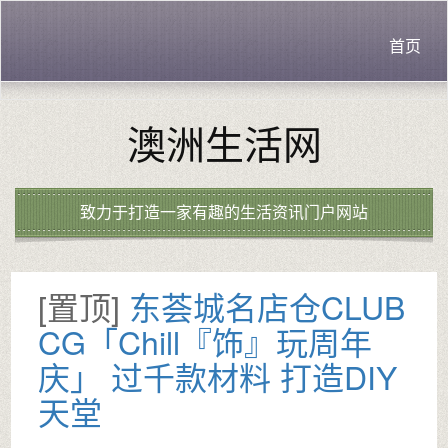
首页
澳洲生活网
致力于打造一家有趣的生活资讯门户网站
[置顶]
东荟城名店仓CLUB
CG「Chill『饰』玩周年
庆」 过千款材料 打造DIY
天堂